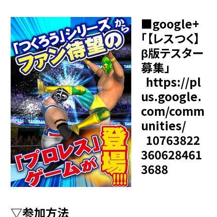
■google+
「【レスつく】
β版テスター
募集」
https://pl
us.google.
com/comm
unities/
10763822
360628461
3688
▽参加方法