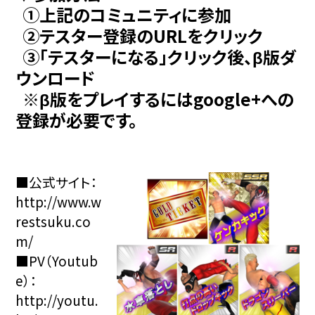
①上記のコミュニティに参加
②テスター登録のURLをクリック
③「テスターになる」クリック後、β版ダ
ウンロード
※β版をプレイするにはgoogle+への
登録が必要です。
■公式サイト：
http://www.w
restsuku.co
m/
■PV（Youtub
e）：
http://youtu.