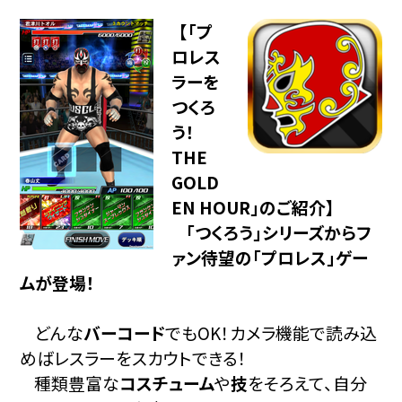
【「プ
ロレス
ラーを
つくろ
う！
THE
GOLD
EN HOUR」のご紹介】
「つくろう」シリーズからフ
ァン待望の「プロレス」ゲー
ムが登場！
どんな
バーコード
でもOK！カメラ機能で読み込
めばレスラーをスカウトできる！
種類豊富な
コスチューム
や
技
をそろえて、自分