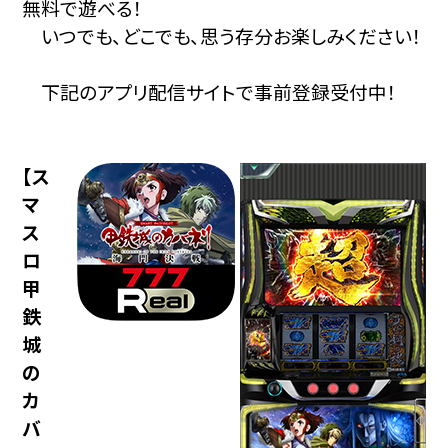
無料で遊べる！
いつでも、どこでも、思う存分お楽しみください！
下記のアプリ配信サイトで事前登録受付中！
【ス
マ
ス
ロ
甲
鉄
城
の
カ
バ